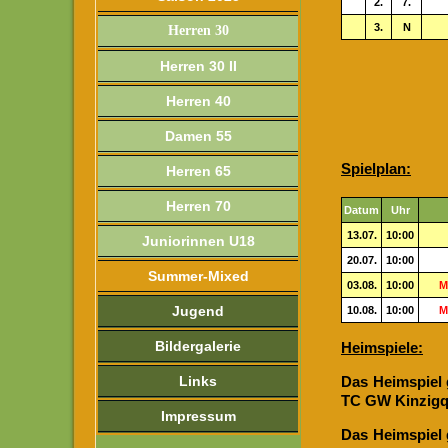
2.
7.
3.
N
Herren 30
Herren 30 II
Herren 40
Damen 55
Spielplan:
Herren 65
Herren 70
Datum
Uhr
13.07.
10:00
Juniorinnen U18
20.07.
10:00
Summer-Mixed
03.08.
10:00
M
Jugend
10.08.
10:00
M
Bildergalerie
Heimspiele:
Links
Das Heimspiel 
TC GW Kinzigque
Impressum
Das Heimspiel 