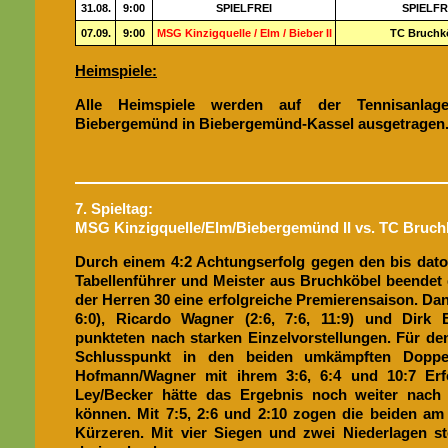
31.08.
9:00
SPIELFREI
SPIELFR
07.09.
9:00
MSG Kinzigquelle / Elm / Bieber II
TC Bruchk
Heimspiele:
Alle Heimspiele werden auf der Tennisanl
Biebergemünd in Biebergemünd-Kassel ausgetragen
7. Spieltag:
MSG Kinzigquelle/Elm/Biebergemünd II vs. TC Bruch
Durch einem 4:2 Achtungserfolg gegen den bis dat
Tabellenführer und Meister aus Bruchköbel beendet
der Herren 30 eine erfolgreiche Premierensaison. Dan
6:0), Ricardo Wagner (2:6, 7:6, 11:9) und Dirk B
punkteten nach starken Einzelvorstellungen. Für d
Schlusspunkt in den beiden umkämpften Doppel
Hofmann/Wagner mit ihrem 3:6, 6:4 und 10:7 Erf
Ley/Becker hätte das Ergebnis noch weiter nach
können. Mit 7:5, 2:6 und 2:10 zogen die beiden a
Kürzeren. Mit vier Siegen und zwei Niederlagen st