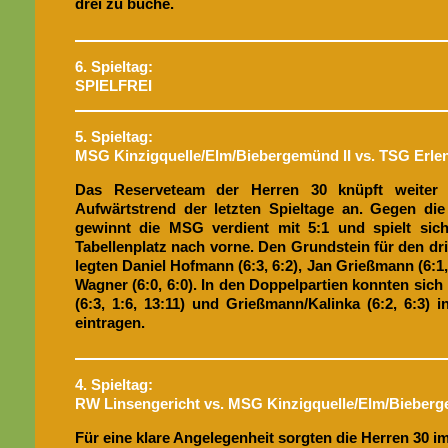
drei zu buche.
6. Spieltag:
SPIELFREI
5. Spieltag:
MSG Kinzigquelle/Elm/Biebergemünd II vs. TSG Erlen
Das Reserveteam der Herren 30 knüpft weiter
Aufwärtstrend der letzten Spieltage an. Gegen die
gewinnt die MSG verdient mit 5:1 und spielt sich
Tabellenplatz nach vorne. Den Grundstein für den dri
legten Daniel Hofmann (6:3, 6:2), Jan Grießmann (6:1
Wagner (6:0, 6:0). In den Doppelpartien konnten si
(6:3, 1:6, 13:11) und Grießmann/Kalinka (6:2, 6:3) i
eintragen.
4. Spieltag:
RW Linsengericht vs. MSG Kinzigquelle/Elm/Bieberg
Für eine klare Angelegenheit sorgten die Herren 30 i