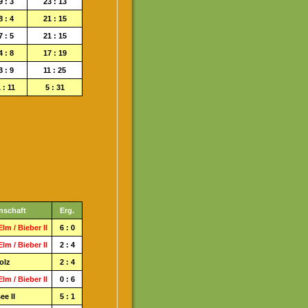
9 : 3
23 : 13
8 : 4
21 : 15
7 : 5
21 : 15
4 : 8
17 : 19
3 : 9
11 : 25
 : 11
5 : 31
nschaft
Erg.
lm / Bieber II
6 : 0
lm / Bieber II
2 : 4
olz
2 : 4
lm / Bieber II
0 : 6
ee II
5 : 1