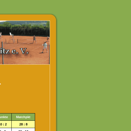
.
unkte
Matchpkt
0 : 2
28 : 8