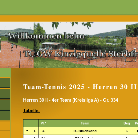
Team-Tennis 2025 - Herren 30 II
Herren 30 II - 4er Team (Kreisliga A) - Gr. 334
Tabelle:
Pl.*
Team
Beg
P
1.
3.
TC Bruchköbel
6
1