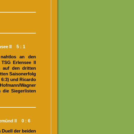
see II 5 : 1
 nahtlos an den
 TSG Erlensee II
 auf den dritten
tten Saisonerfolg
, 6:3) und Ricardo
ch Hofmann/Wagner
n die Siegerlisten
emünd II 0 : 6
m Duell der beiden