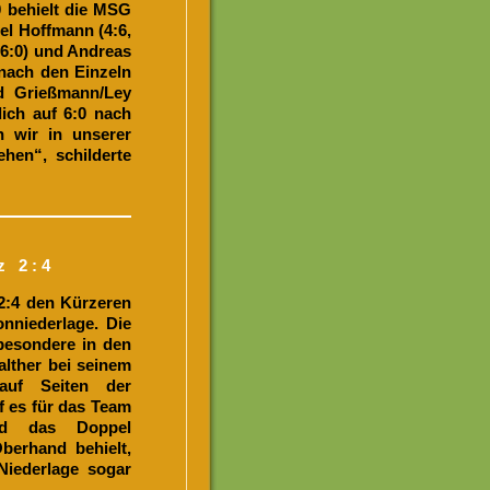
 behielt die MSG
iel Hoffmann (4:6,
, 6:0) und Andreas
 nach den Einzeln
nd Grießmann/Ley
lich auf 6:0 nach
n wir in unserer
hen“, schilderte
z 2 : 4
2:4 den Kürzeren
onniederlage. Die
besondere in den
alther bei seinem
 auf Seiten der
f es für das Team
nd das Doppel
berhand behielt,
Niederlage sogar