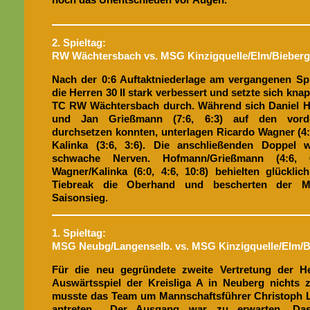
2. Spieltag:
RW Wächtersbach vs. MSG Kinzigquelle/Elm/Bieberg
Nach der 0:6 Auftaktniederlage am vergangenen Spi
die Herren 30 II stark verbessert und setzte sich kna
TC RW Wächtersbach durch. Während sich Daniel Ho
und Jan Grießmann (7:6, 6:3) auf den vorde
durchsetzen konnten, unterlagen Ricardo Wagner (4:
Kalinka (3:6, 3:6). Die anschließenden Doppel 
schwache Nerven. Hofmann/Grießmann (4:6, 
Wagner/Kalinka (6:0, 4:6, 10:8) behielten glückli
Tiebreak die Oberhand und bescherten der 
Saisonsieg.
1. Spieltag:
MSG Neubg/Langenselb. vs. MSG Kinzigquelle/Elm/Bie
Für die neu gegründete zweite Vertretung der H
Auswärtsspiel der Kreisliga A in Neuberg nichts z
musste das Team um Mannschaftsführer Christoph L
antreten. „Der Ausgang war zu erwarten. D