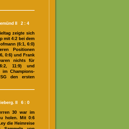
emünd II 2 : 4
eltag zeigte sich
pp mit 4:2 bei dem
fmann (6:1, 6:0)
ren Positionen
6, 0:6) und Frank
waren nichts für
6:2, 11:9) und
ch im Champions-
MSG den ersten
berg. II 6 : 0
erren 30 war im
u holen. Mit 0:6
ey die Heimreise
as Sammeln von