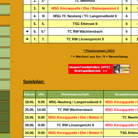
2.
3.*
TC Meerholz
6
3.
N
MSG Kinzigquelle / Elm / Biebergemünd II
6
4.
N
MSG TC Neuberg / TC Langenselbold II
6
5.
5.
TSG Erlensee II
6
6.
5.*
TC RW Wächtersbach
6
7.
7.
TC RW Linsengericht II
6
1
* Platzierungen 2024
* = Wechsel aus 6er; N = Neumeldung
Spielplan:
Datum
Uhr
Heimmannschaft
Auswärtsman
18.05.
9:00
MSG Neuberg / Langenselbold II
MSG Kinzigquelle / E
25.05.
14:00
TC RW Wächtersbach
MSG Kinzigquelle / E
15.06.
9:00
MSG Kinzigquelle / Elm / Bieber II
TC Meerh
29.06.
9:00
TC RW Linsengericht II
MSG Kinzigquelle / E
24.08.
9:00
MSG Kinzigquelle / Elm / Bieber II
TSG Erlens