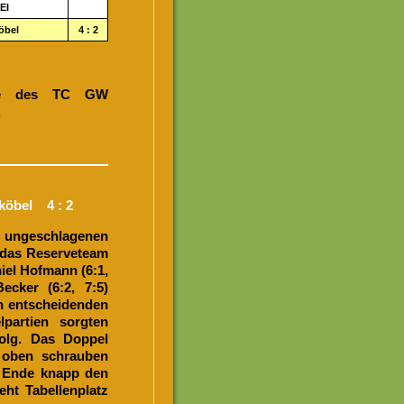
EI
öbel
4 : 2
age des TC GW
.
köbel 4 : 2
o ungeschlagenen
 das Reserveteam
iel Hofmann (6:1,
ecker (6:2, 7:5)
en entscheidenden
partien sorgten
olg. Das Doppel
 oben schrauben
m Ende knapp den
eht Tabellenplatz