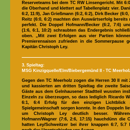
Reserveteams bei dem TC RW Linsengericht. Mit 6:0
die Oberhand und klettert auf Tabellenplatz vier. Dan
6:2, 11:9), Jan Grießmann (6:2, 6:2), Dirk Becker (6:0
Reitz (6:0, 6:2) machten den Auswärtserfolg bereits
perfekt. Die Doppel Hofmann/Becker (6:2, 7:6) u
(1:6, 6:1, 10:2) schraubten das Endergebnis schließ
oben. „Mit zwei Erfolgen aus vier Partien könne
Premierensaison zufrieden in die Sommerpause ge
Kapitän Christoph Ley.
3. Spieltag:
MSG Kinzigquelle/Elm/Biebergemünd II - TC Meerhol
Gegen den TC Meerholz zogen die Herren 30 II mit 
und kassierten am dritten Spieltag die zweite Sais
Gäste aus dem Gelnhausener Stadtteil wussten ins
Einzeln zu überzeugen, so dass lediglich Ricardo W
6:1, 6:4 Erfolg für den einzigen Lichtblick
Spielgemeinschaft sorgen konnte. In den Doppeln lie
um Christoph Ley deutlich besser. Währe
Hofmann/Wagner (7:6, 2:6, 17:15) hauchdünn die O
hatten Ley/Schweitzer bei ihrer knappen 6:7, 5:7 
noch das Unentschieden vor Augen.