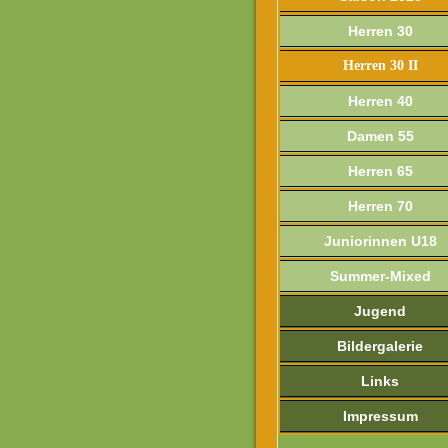
Herren 30
Herren 30 II
Herren 40
Damen 55
Herren 65
Herren 70
Juniorinnen U18
Summer-Mixed
Jugend
Bildergalerie
Links
Impressum