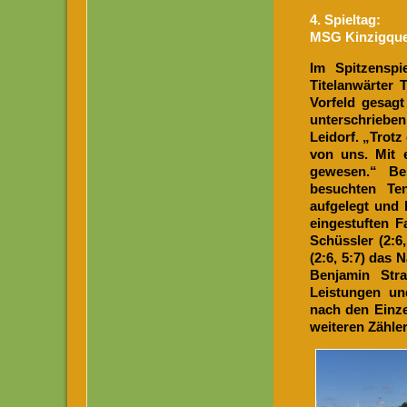
4. Spieltag:
MSG Kinzigquel
Im Spitzenspi
Titelanwärter
Vorfeld gesagt
unterschrieben
Leidorf. „Trot
von uns. Mit 
gewesen.“ Be
besuchten Te
aufgelegt und 
eingestuften F
Schüssler (2:6,
(2:6, 5:7) das 
Benjamin Stra
Leistungen un
nach den Einze
weiteren Zähler