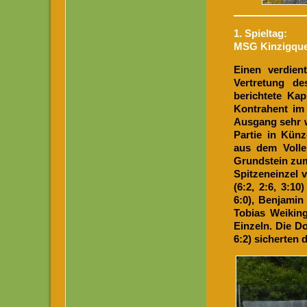
1. Spieltag:
MSG Kinzigque
Einen verdien
Vertretung d
berichtete Kap
Kontrahent im
Ausgang sehr w
Partie in Kün
aus dem Volle
Grundstein zum
Spitzeneinzel v
(6:2, 2:6, 3:1
6:0), Benjamin 
Tobias Weiking
Einzeln. Die Do
6:2) sicherten 