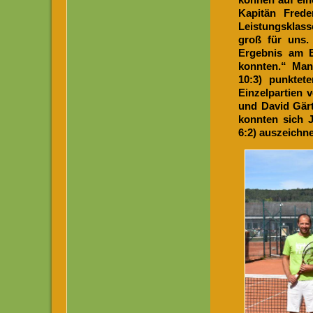
Kapitän Frede
Leistungsklas
groß für uns.
Ergebnis am E
konnten.“ Manu
10:3) punktet
Einzelpartien 
und David Gärt
konnten sich J
6:2) auszeichn