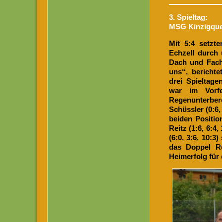
3. Spieltag:
MSG Kinzigquel
Mit 5:4 setzt
Echzell durch 
Dach und Fach 
uns“, berichte
drei Spieltage
war im Vorfe
Regenunterber
Schüssler (0:6,
beiden Positio
Reitz (1:6, 6:4
(6:0, 3:6, 10:3
das Doppel Re
Heimerfolg für