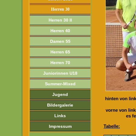
Herren 30
Herren 30 II
Herren 40
Damen 55
Herren 65
Herren 70
Juniorinnen U18
Summer-Mixed
Jugend
hinten von lin
Bildergalerie
vorne von lin
Links
es f
Tabelle:
Impressum