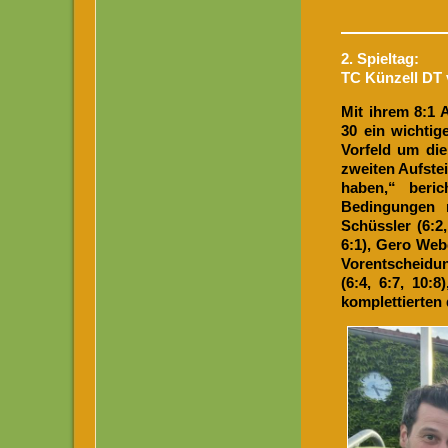
2. Spieltag:
TC Künzell DT 
Mit ihrem 8:1 
30 ein wichtig
Vorfeld um die
zweiten Aufste
haben,“ beric
Bedingungen m
Schüssler (6:2,
6:1), Gero Webe
Vorentscheidun
(6:4, 6:7, 10:8
komplettierten 