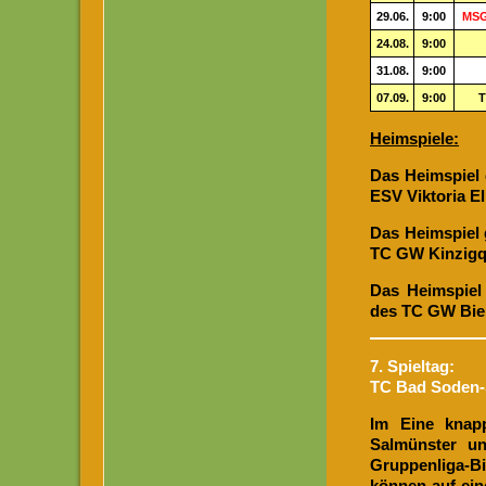
29.06.
9:00
MSG 
24.08.
9:00
31.08.
9:00
07.09.
9:00
T
Heimspiele:
Das Heimspiel 
ESV Viktoria El
Das Heimspiel 
TC GW Kinzigque
Das Heimspiel 
des TC GW Bie
7. Spieltag:
TC Bad Soden-
Im Eine knap
Salmünster un
Gruppenliga-B
können auf ein