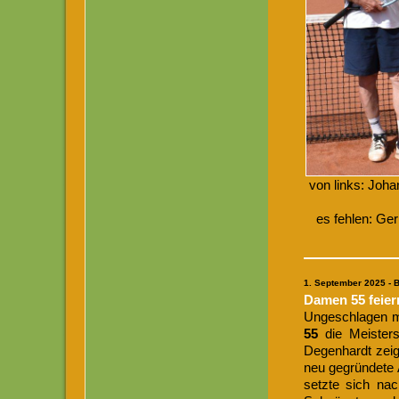
von links: Joha
es fehlen: Ger
1
. September 2025 - 
Damen 55 feier
Ungeschlagen m
55
die Meister
Degenhardt zeig
neu gegründete 
setzte sich na