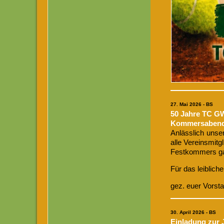
27. Mai 2026
- BS
50 Jahre TC GW
Kommersabend a
Anlässlich unse
alle Vereinsmitg
Festkommers gan
Für das leiblich
gez. euer Vorst
30. April 2026
- BS
Einladung zur 