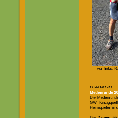
von links: 
13
. Mai 2025 - BS
Medenrunde 202
Die Medenrunde
GW Kinzigquell
Heimspielen in d
Die
Damen 55 