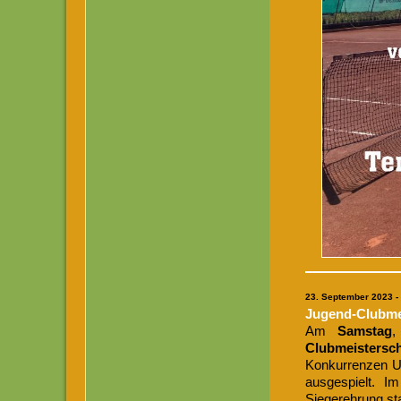
23. September 2023 -
Jugend-Clubmei
Am
Samstag
Clubmeistersch
Konkurrenzen U
ausgespielt. I
Siegerehrung sta