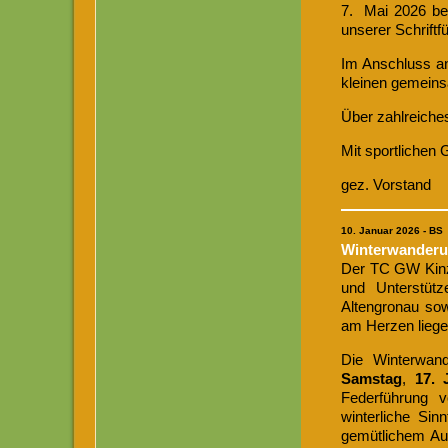
7. Mai 2026 be
unserer Schriftf
Im Anschluss a
kleinen gemeins
Über zahlreiches
Mit sportlichen
gez. Vorstand
10. Januar 2026
- BS
Winterwanderu
Der TC GW Kinzig
und Unterstütz
Altengronau sow
am Herzen liegen
Die Winterwan
Samstag
,
17. 
Federführung 
winterliche Si
gemütlichem Aus