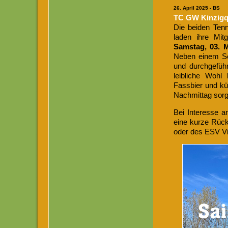
26
. April 2025 - BS
TC GW Kinzigqu
Die beiden Ten
laden ihre Mit
Samstag, 03. 
Neben einem Sch
und durchgeführ
leibliche Wohl 
Fassbier und kü
Nachmittag sorg
Bei Interesse a
eine kurze Rüc
oder des ESV Vi