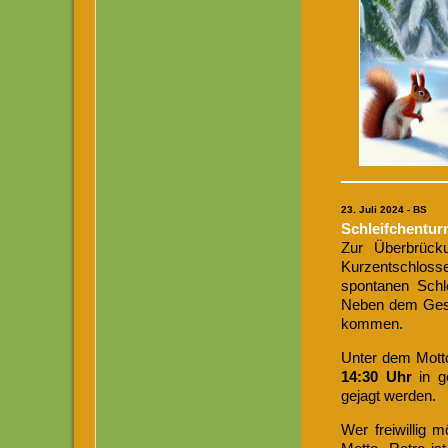
23
. Juli 2024 - BS
Schleifchenturn
Zur Überbrück
Kurzentschlos
spontanen Schle
Neben dem Gesel
kommen.
Unter dem Motto
14:30 Uhr
in ge
gejagt werden.
Wer freiwillig 