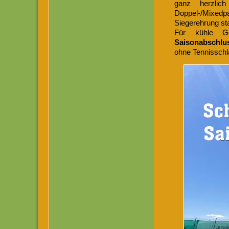
ganz herzlic
Doppel-/Mixedpar
Siegerehrung sta
Für kühle Ge
Saisonabschlu
ohne Tennisschl