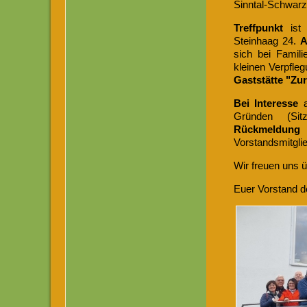
Sinntal-Schwarze
Treffpunkt
is
Steinhaag 24.
A
sich bei Famil
kleinen Verpfle
Gaststätte "Zu
Bei Interesse
a
Gründen (Sit
Rückmeldung
a
Vorstandsmitgli
Wir freuen uns 
Euer Vorstand 