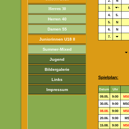
2.
N
3.
*
Herren 30
4.
5.
Herren 40
5.
N
Damen 55
6.
N
7.
Juniorinnen U18 II
Summer-Mixed
Jugend
Bildergalerie
Spielplan:
Links
Impressum
Datum
Uhr
09.05.
9:00
MSG
30.05.
9:00
MSG
08.08.
9:00
MSG
20.06.
9:00
MS
15.08.
9:00
MSG