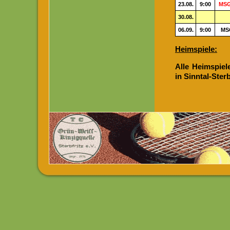
23.08.
9:00
MSG
30.08.
06.09.
9:00
MSG
Heimspiele:
Alle Heimspiel
in Sinntal-Sterbf