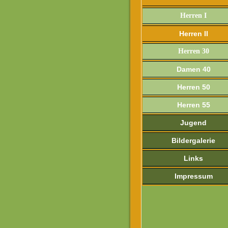
Herren I
Herren II
Herren 30
Damen 40
Herren 50
Herren 55
Jugend
Bildergalerie
Links
Impressum