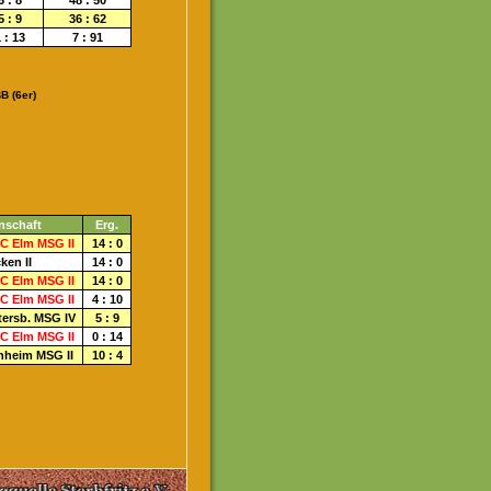
6 : 8
48 : 50
5 : 9
36 : 62
 : 13
7 : 91
B (6er)
nschaft
Erg.
TC Elm MSG II
14 : 0
en II
14
: 0
TC Elm MSG II
14 : 0
TC Elm MSG II
4
: 10
ersb. MSG IV
5 : 9
TC Elm MSG II
0 :
14
inheim MSG II
10 : 4