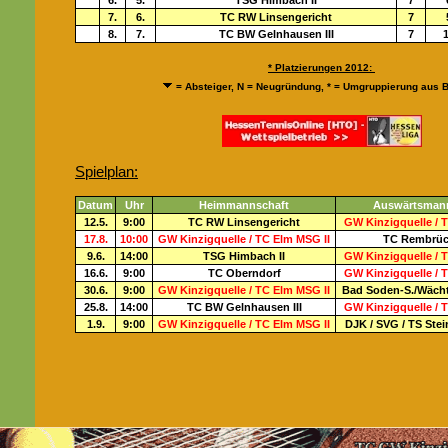
6.
5.
TSG Himbach II
7
7.
6.
TC RW Linsengericht
7
8.
7.
TC BW Gelnhausen III
7
1
* Platzierungen 2012:
= Absteiger, N = Neugründung, * = Umgruppierung aus B
Spielplan:
Datum
Uhr
Heimmannschaft
Auswärtsman
12.5.
9:00
TC RW Linsengericht
GW Kinzigquelle / 
17.8.
10:00
GW Kinzigquelle / TC Elm MSG II
TC Rembrück
9.6.
14
:00
TSG Himbach II
GW Kinzigquelle / 
16.6.
9:00
TC Oberndorf
GW Kinzigquelle / 
30.6.
9:00
GW Kinzigquelle / TC Elm MSG II
Bad Soden-S./Wächt
25.8.
14
:00
TC BW Gelnhausen III
GW Kinzigquelle / 
1.9.
9:00
GW Kinzigquelle / TC Elm MSG II
DJK / SVG / TS Ste