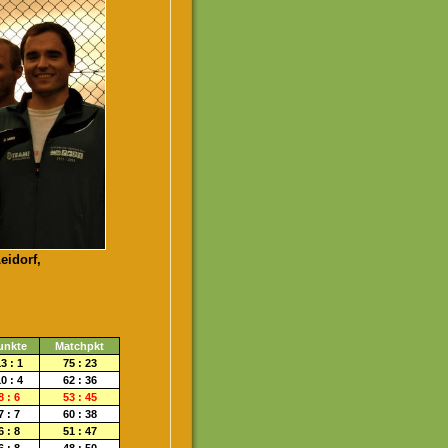
eidorf,
unkte
Matchpkt
3 : 1
75 : 23
0 : 4
62 : 36
8 : 6
53 : 45
7 : 7
60 : 38
6 : 8
51 : 47