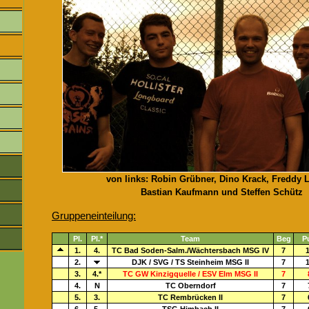
von links: Robin Grübner, Dino Krack, Freddy L
Bastian Kaufmann und Steffen Schütz
Gruppeneinteilung:
Pl.
Pl.*
Team
Beg
P
1.
4.
TC Bad Soden-Salm./Wächtersbach MSG IV
7
1
2.
DJK / SVG / TS Steinheim MSG II
7
1
3.
4.*
TC GW Kinzigquelle / ESV Elm MSG II
7
4.
N
TC Oberndorf
7
5.
3.
TC Rembrücken II
7