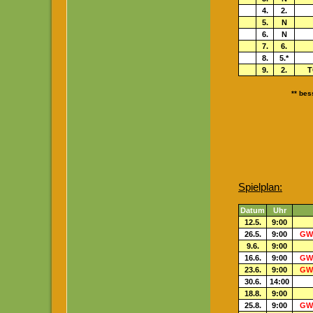
4.
2.
5.
N
6.
N
7.
6.
8.
5.*
9.
2.
T
** be
Spielplan:
Datum
Uhr
12.5.
9:00
26.5.
9:00
GW 
9.6.
9:00
16.6.
9:00
GW 
23.6.
9:00
GW 
30.6.
14:00
18.8.
9:00
25.8.
9:00
GW 