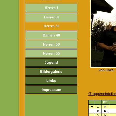
Herren I
Herren II
Herren 30
Damen 40
Herren 50
Herren 55
Jugend
von links:
Bildergalerie
Links
Impressum
Gruppeneinteilu
Pl.*
1.
N
2.
6.
3.
N