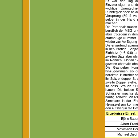
Es war der Tag der
Einzelerfolgen und 
wichtige Unentschi
Punktegleichheit bei
Vorsprung (59:11 vs
selbst in der Hand 
machen.
Die Personalsituation
beruflich der MSG und
aber trotzdem in den
etatmäßige Nummer zw
wieder zur Verfügung 
Die erwartend spannen
in den Partien. Benj
Eichholz (4:6 0:6) a
zweiten Satz aber ohn
im Rennen. Florian S
gewann ebenfalls ohn
Die Gastgeber konn
hinzugewinnen, so d
bereitete. Hinterher s
ihr Spitzendoppel Str
zweite Doppel stellte.
so dass Strauch / E
hatten. Die beiden S
Schüssler machte du
häufig schwer. Mit 6
Sinntalern in der E
Heimspiel am komme
den Aufstieg in die B
Ergebnisse Einzel:
Björn Baue
Albert Fran
Maximilian B
Michael Diedr