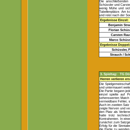
Die anschließenden
Schüssler und Carste
wenig Mühe und sic
Tabellenplätze. Am k
und reist nach der S
Ergebnisse Einzel:
Benjamin Stra
Florian Schüs
Carsten Rau
Marco Schüss
Ergebnisse Doppel
Schüssler, F
Strauch / Sch
3. Spieltag: TG Dö
Herren verlieren er
Die Spielgemeinschaft
und untermauert weite
Die Partie begann jed
einzel spielte auf 
sehenswerten Match m
vermeidbare Fehler, 
Auch im zweiten Satz 
zeigte Nerven und ver
den Platz als Verlie
hatte trotz technis
Kontrahenten. In eine
zunächst zum Satzgew
Erfolg für die Sinnta
die Partie zu wenden