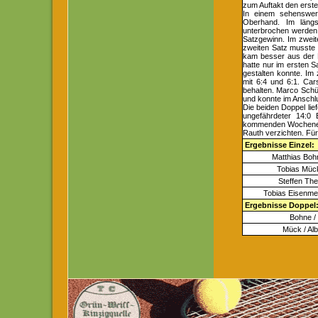
zum Auftakt den erste
In einem sehenswert
Oberhand. Im läng
unterbrochen werden 
Satzgewinn. Im zweit
zweiten Satz musste 
kam besser aus der P
hatte nur im ersten S
gestalten konnte. Im
mit 6:4 und 6:1. Car
behalten. Marco Schüs
und konnte im Anschlu
Die beiden Doppel lief
ungefährdeter 14:0
kommenden Wochenend
Rauth verzichten. Für
Ergebnisse Einzel:
Matthias Boh
Tobias Müc
Steffen The
Tobias Eisenme
Ergebnisse Doppel
Bohne /
Mück / Alb