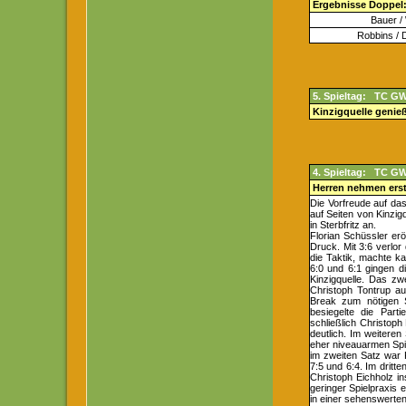
Ergebnisse Doppel
Bauer /
Robbins / 
5. Spieltag: TC GW 
Kinzigquelle genie
4. Spieltag: TC GW
Herren nehmen erst
Die Vorfreude auf da
auf Seiten von Kinzi
in Sterbfritz an.
Florian Schüssler erö
Druck. Mit 3:6 verlo
die Taktik, machte k
6:0 und 6:1 gingen d
Kinzigquelle. Das zw
Christoph Tontrup au
Break zum nötigen S
besiegelte die Parti
schließlich Christop
deutlich. Im weiteren
eher niveauarmen Spit
im zweiten Satz war 
7:5 und 6:4. Im dritte
Christoph Eichholz i
geringer Spielpraxis
in einer sehenswerten 