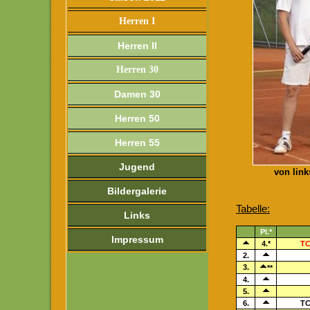
Herren I
Herren II
Herren 30
Damen 30
Herren 50
Herren 55
Jugend
von link
Bildergalerie
Tabelle:
Links
Pl.*
Impressum
4.*
TC
2.
3.
**
4.
5.
6.
TC