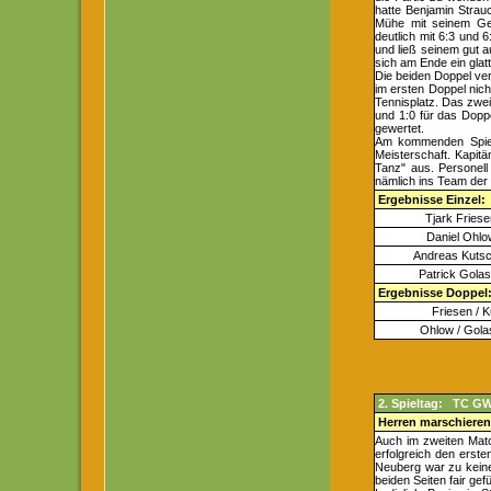
hatte Benjamin Strau
Mühe mit seinem Geg
deutlich mit 6:3 und 
und ließ seinem gut 
sich am Ende ein glat
Die beiden Doppel ver
im ersten Doppel nich
Tennisplatz. Das zwe
und 1:0 für das Dop
gewertet.
Am kommenden Spielt
Meisterschaft. Kapitä
Tanz" aus. Personell
nämlich ins Team der 
Ergebnisse Einzel:
Tjark Fries
Daniel Ohlo
Andreas Kutsc
Patrick Gola
Ergebnisse Doppel
Friesen / 
Ohlow / Gola
2. Spieltag: TC GW
Herren marschieren 
Auch im zweiten Matc
erfolgreich den erst
Neuberg war zu keinem
beiden Seiten fair ge