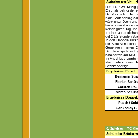
Aufstieg perfekt - H
Der TC GW Kinzigquel
Erstmals gelingt der 
Die Vorzeichen für d
Klein-Krotzenburg se
wäre unter Dach und 
keine Zweifel aufkom
keinen guten Tag und
In einer ausgegliche
gut 2 1/2 Stunden Spie
In den Doppeln rückt
der Seite von Florian
Gegenwehr hatten C
Strecken spielerisch
bescherten der MSG Si
Im Anschluss wurde mi
allen Unterstützern 
Bezirksoberliga.
Ergebnisse Einzel:
Benjamin Stra
Florian Schüs
Carsten Rau
Marco Schüss
Ergebnisse Doppel
Rauth / Schü
Schüssler, F.
6. Spieltag: TC Kl
Schüssler Brüder ve