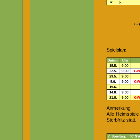
5.
* =
Spielplan:
Datum
Uhr
15.5.
9:00
22.5.
9:00
GW 
29.5.
9:00
5.6.
9:00
GW 
19.6.
14.8.
9:00
21.8.
9:00
GW 
Anmerkung:
Alle Heimspiele
Sterbfritz statt.
7. Spieltag: TC GW