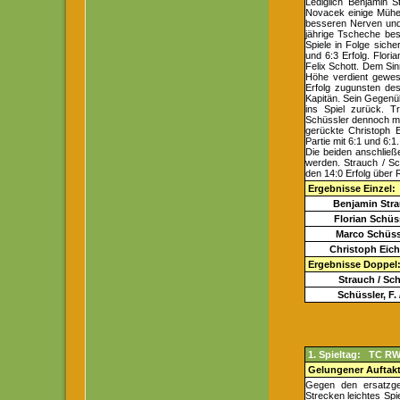
Lediglich Benjamin 
Novacek einige Mühe.
besseren Nerven und 
jährige Tscheche bes
Spiele in Folge siche
und 6:3 Erfolg. Flor
Felix Schott. Dem Sinn
Höhe verdient gewese
Erfolg zugunsten des
Kapitän. Sein Gegenü
ins Spiel zurück. T
Schüssler dennoch mit
gerückte Christoph 
Partie mit 6:1 und 6:1.
Die beiden anschließ
werden. Strauch / Sch
den 14:0 Erfolg über
Ergebnisse Einzel:
Benjamin Stra
Florian Schüs
Marco Schüss
Christoph Eich
Ergebnisse Doppel
Strauch / Sch
Schüssler, F.
1. Spieltag: TC RW
Gelungener Auftakt 
Gegen den ersatzge
Strecken leichtes Spi