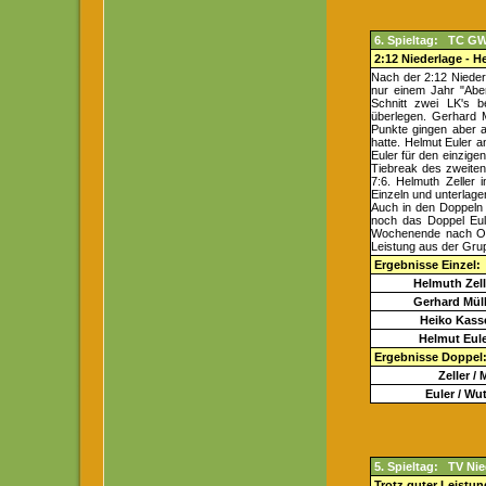
6. Spieltag: TC GW
2:12 Niederlage - H
Nach der 2:12 Niede
nur einem Jahr "Aben
Schnitt zwei LK's b
überlegen. Gerhard 
Punkte gingen aber a
hatte. Helmut Euler a
Euler für den einzige
Tiebreak des zweiten
7:6. Helmuth Zeller
Einzeln und unterlagen
Auch in den Doppeln 
noch das Doppel Eu
Wochenende nach Obe
Leistung aus der Gru
Ergebnisse Einzel:
Helmuth Zell
Gerhard Müll
Heiko Kass
Helmut Eule
Ergebnisse Doppel
Zeller / 
Euler / W
5. Spieltag: TV Nie
Trotz guter Leistun