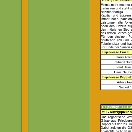
Einmal mehr musste da
verlassen und steht 
Bezirksoberliga.
Kapitän und Spitzens
immer noch pausiere
Leistungen aller Akte
nach den Einzeln zug
den möglichen Sieg 
des dritten Satzes g
Für den einzigen Pu
deutlichen 6:0 und 7
Tabellenplatz und ha
vor Ende der Saison z
Ergebnisse Einzel:
Harry Adle
Eckhard Nöck
Paul Heinz
Hans Neuber
Ergebnisse Doppel
Adler / Fri
Nöckel /
4. Spieltag: TC GW
MSG Kinzigquelle v
Das regnerische Wet
Gäste aus Friedberg
Doppel auf den 23. Ju
Dabei zeigten die Gä
erwischte nicht sein