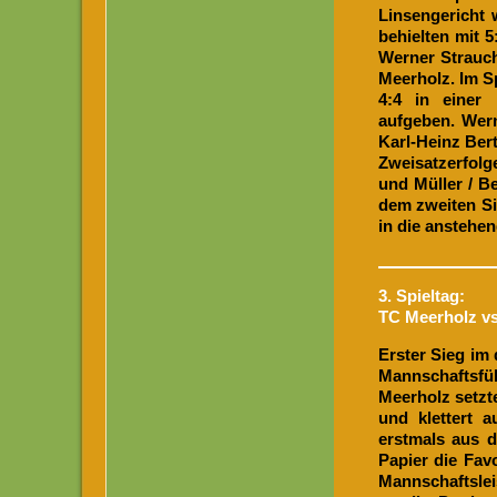
Linsengericht 
behielten mit 5
Werner Strauch 
Meerholz. Im S
4:4 in einer 
aufgeben. Wern
Karl-Heinz Bert
Zweisatzerfolg
und Müller / Be
dem zweiten Si
in die ansteh
3. Spieltag:
TC Meerholz vs
Erster Sieg im 
Mannschaftsf
Meerholz setzt
und klettert a
erstmals aus 
Papier die Fav
Mannschaftsle