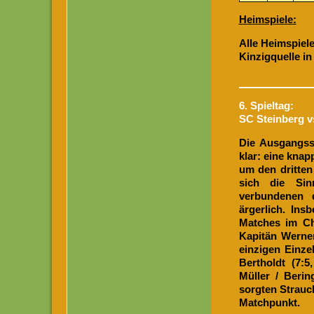
Heimspiele:
Alle Heimspiel
Kinzigquelle in 
6. Spieltag:
SC Steinberg v
Die Ausgangss
klar: eine kna
um den dritten
sich die Sin
verbundenen d
ärgerlich. In
Matches im Ch
Kapitän Werner
einzigen Einzel
Bertholdt (7:
Müller / Berin
sorgten Strauch
Matchpunkt.