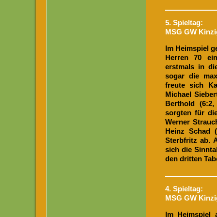
5. Spieltag:
MSG GW Kinzigq
Im Heimspiel g
Herren 70 ein
erstmals in d
sogar die max
freute sich K
Michael Siebert
Berthold (6:2
sorgten für di
Werner Strauch
Heinz Schad (
Sterbfritz ab.
sich die Sinnt
den dritten Tab
4. Spieltag:
MSG GW Kinzigq
Im Heimspiel 