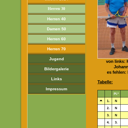
Herren 30
Herren 40
Damen 50
Herren 60
Herren 70
Jugend
von links:
Johann
Bildergalerie
es fehlen:
Links
Tabelle:
Impressum
Pl.*
1.
N
2.
N
3.
N
4.
3.