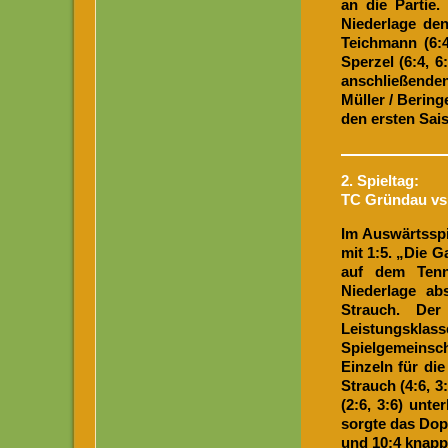
an die Partie.
Niederlage den
Teichmann (6:4
Sperzel (6:4, 6
anschließende
Müller / Bering
den ersten Sais
2. Spieltag:
TC Gründau vs.
Im Auswärtsspi
mit 1:5. „Die 
auf dem Tenn
Niederlage ab
Strauch. Der
Leistungskla
Spielgemeinsch
Einzeln für di
Strauch (4:6, 3
(2:6, 3:6) unt
sorgte das Dopp
und 10:4 knapp