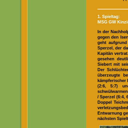
1. Spieltag:
MSG GW Kinzigq
In der Nachhol
gegen den Isen
geht aufgrund
Sperzel, der d
Kapitän vertra
gesehen deutl
Siebert mit se
Der Schlüchte
überzeugte be
kämpferischer 
(2:6, 5:7) un
schwülwarmen T
/ Sperzel (6:4,
Doppel Teichm
verletzungsbe
Entwarnung geb
nächsten Spiel