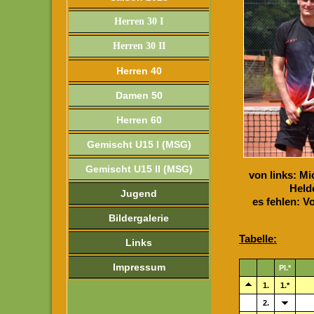
Herren 30 I
Herren 30 II
Herren 40
Damen 50
Herren 60
Gemischt U15 I (MSG)
Gemischt U15 II (MSG)
von links: Mi
Held
Jugend
es fehlen: V
Bildergalerie
Tabelle:
Links
Impressum
Pl.*
1.
1.*
2.