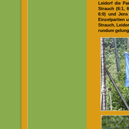
Leidorf die Pa
Strauch (6:1, 6
6:0) und Jens
Einzelpartien 
Strauch, Leido
rundum gelunge