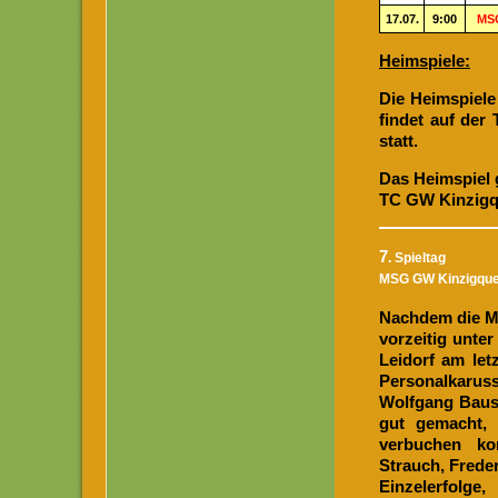
17.07.
9:00
MSG
Heimspiele:
Die Heimspiel
findet auf der
statt.
Das Heimspiel 
TC GW Kinzigque
7
. Spieltag
MSG GW Kinzigquell
Nachdem die Me
vorzeitig unte
Leidorf am let
Personalkaru
Wolfgang Baus 
gut gemacht, 
verbuchen kon
Strauch, Freder
Einzelerfolge