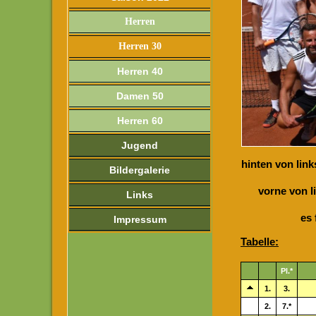
Herren
Herren 30
Herren 40
Damen 50
Herren 60
Jugend
hinten von link
Bildergalerie
vorne von l
Links
es
Impressum
Tabelle
:
Pl.*
1.
3.
2.
7.*