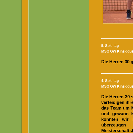
5. Spieltag
MSG GW Kinzigquell
Die Herren 30 
4. Spieltag
MSG GW Kinzigquell
Die Herren 30 
verteidigen ih
das Team um M
und gewann kl
konnten wir 
überzeugen
Meisterschafts