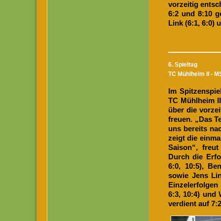
vorzeitig ents
6:2 und 8:10 g
Link (6:1, 6:0) 
6. Spieltag
TC Mühlheim II - M
Im Spitzenspie
TC Mühlheim II
über die vorze
freuen. „Das T
uns bereits na
zeigt die einm
Saison“, freut
Durch die Erfo
6:0, 10:5), Be
sowie Jens Lin
Einzelerfolgen
6:3, 10:4) und
verdient auf 7:2