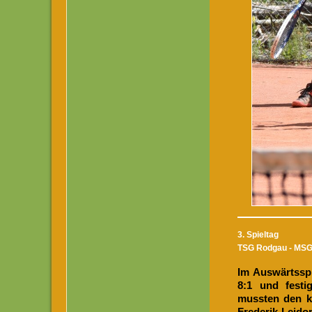
3. Spieltag
TSG Rodgau - MSG G
Im Auswärtsspi
8:1 und festi
mussten den ku
Frederik Leido