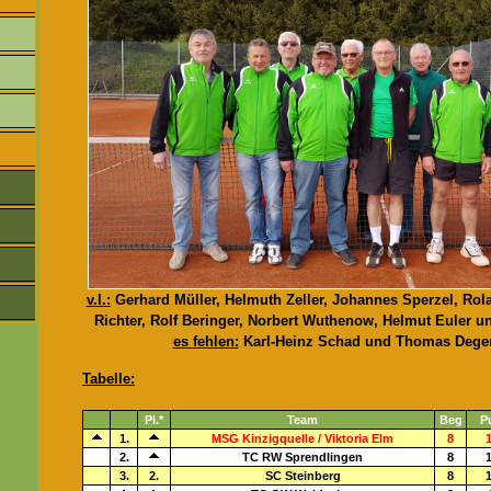
v.l.:
Gerhard Müller, Helmuth Zeller, Johannes Sperzel, Rola
Richter, Rolf Beringer, Norbert Wuthenow, Helmut Euler u
es fehlen:
Karl-Heinz Schad und Thomas Dege
Tabelle:
Pl.*
Team
Beg
P
1.
MSG Kinzigquelle / Viktoria Elm
8
1
2.
TC RW Sprendlingen
8
1
3.
2.
SC Steinberg
8
1