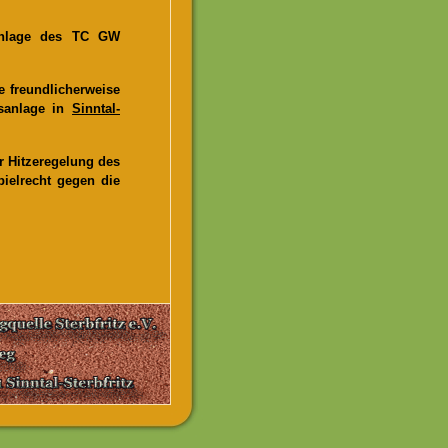
sanlage des TC GW
 freundlicherweise
isanlage in
Sinntal-
 Hitzeregelung des
ielrecht gegen die