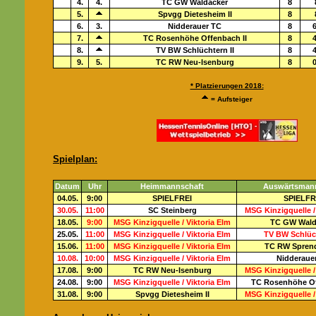
4.
4.
TC GW Waldacker
8
5.
Spvgg Dietesheim II
8
6.
3.
Nidderauer TC
8
6
7.
TC Rosenhöhe Offenbach II
8
4
8.
TV BW Schlüchtern II
8
4
9.
5.
TC RW Neu-Isenburg
8
0
* Platzierungen 2018:
= Aufsteiger
Spielplan:
Datum
Uhr
Heimmannschaft
Auswärtsman
04.05.
9:00
SPIELFREI
SPIELFR
30.05.
11:00
SC Steinberg
MSG Kinzigquelle /
18.05.
9:00
MSG Kinzigquelle / Viktoria Elm
TC GW Wald
25.05.
11:00
MSG Kinzigquelle / Viktoria Elm
TV BW Schlüch
15.06.
11:00
MSG Kinzigquelle / Viktoria Elm
TC RW Sprend
10.08.
10:00
MSG Kinzigquelle / Viktoria Elm
Nidderaue
17.08.
9:00
TC RW Neu-Isenburg
MSG Kinzigquelle /
24.08.
9:00
MSG Kinzigquelle / Viktoria Elm
TC Rosenhöhe Of
31.08.
9:00
Spvgg Dietesheim II
MSG Kinzigquelle /