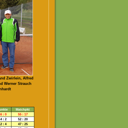
nd Zwirlein, Alfred
nd Werner Strauch
nhardt
unkte
Matchpkt
6 : 0
55 : 17
4 : 2
52 : 20
2 : 4
47 : 25