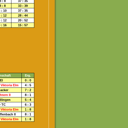
8 : 8
37 : 35
8 : 8
33 : 39
 : 10
37 : 35
 : 12
28 : 44
 : 12
20 : 52
 : 16
15 : 57
nschaft
Erg.
EI
0 : 0
 Viktoria Elm
4 : 5
acker
7 : 2
tern II
8 : 1
lingen
5 : 4
r TC
6 : 3
 Viktoria Elm
1 : 8
fenbach II
8 : 1
 Viktoria Elm
1 : 8