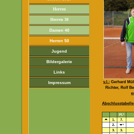
Herren
Herren 30
Damen 40
Herren 50
Jugend
Bildergalerie
Links
v.l.:
Gerhard Müll
Impressum
Richter, Rolf 
e
Abschlusstabelle
Pl.*
1.
7.
2.
*
3.
3.