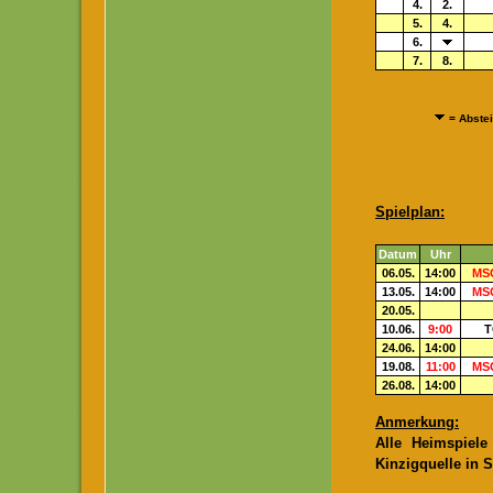
4.
2.
5.
4.
6.
7.
8.
= Abstei
Spielplan:
Datum
Uhr
06.05.
14:00
MSG
13.05.
14:00
MSG
20.05.
10.06.
9:00
T
24.06.
14:00
19.08.
11:00
MSG
26.08.
14:00
Anmerkung:
Alle Heimspiel
Kinzigquelle in Si