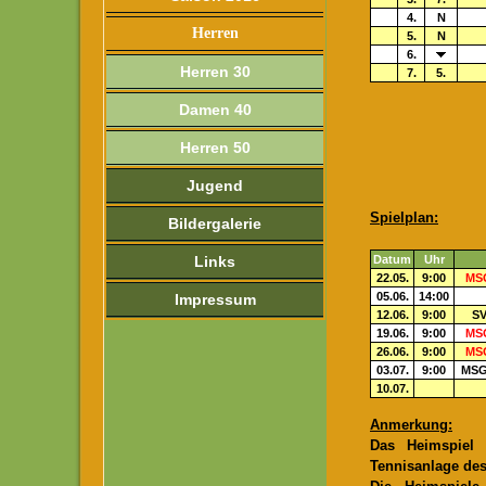
4.
N
Herren
5.
N
6.
Herren 30
7.
5.
Damen 40
Herren 50
Jugend
Spielplan:
Bildergalerie
Links
Datum
Uhr
22.05.
9:00
MSG
05.06.
14:00
Impressum
12.06.
9:00
SV
19.06.
9:00
MSG
26.06.
9:00
MSG
03.07.
9:00
MSG
10.07.
Anmerkung:
Das Heimspiel
Tennisanlage des