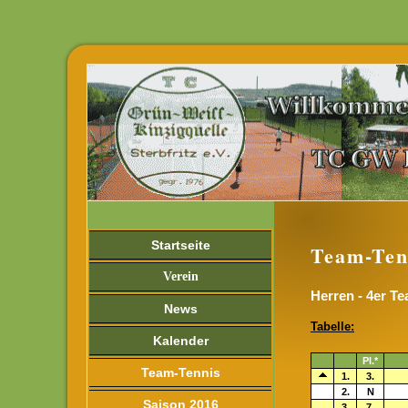
Startseite
Team-Ten
Verein
Herren - 4er Te
News
Tabelle
:
Kalender
Pl.*
Team-Tennis
1.
3.
2.
N
Saison 2016
3.
7.