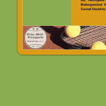
Die Heimspiel
Biebergemünd I
Sinntal-Sterbfritz 